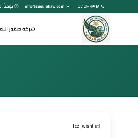
📞 ٠٥٧١٥٣٩٣٦٨
✉️ info@suquraljaw.com
🕒 يومياً: ٢٤ ساعة
شركة صقور النق
[cz_wishlist]