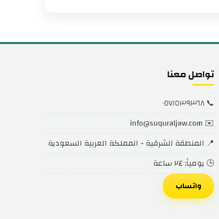
تواصل معنا
٠٥٧١٥٣٩٣٦٨
📞
info@suquraljaw.com
✉️
📍 المنطقة الشرقية - المملكة العربية السعودية
🕒 يومياً: ٢٤ ساعة
واتساب